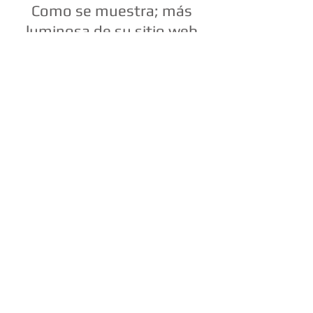
Como se muestra; más
luminosa de su sitio web
con muchas funciones que
Crear Una Página Web de
acogida se dedica a WIX y
para que sea atractivo.
Debajo de cada tema
plantillas apropiadas para
tener, miniaturas y más con
la calidad de su sitio web
con muchas aplicaciones
para proporcionar el brillo
brillante. Todo esto
accompanied'll hacer que
disfrute sin sofocante