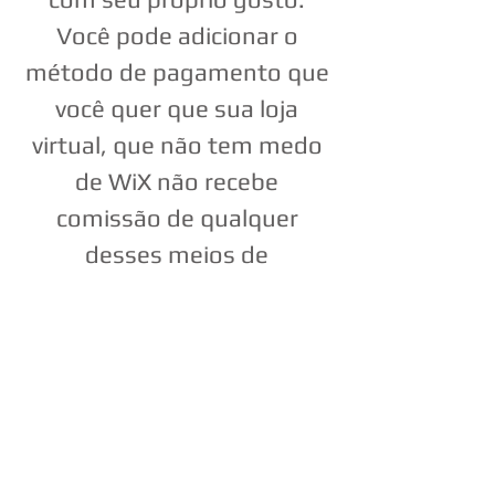
Você pode adicionar o
método de pagamento que
você quer que sua loja
virtual, que não tem medo
de WiX não recebe
comissão de qualquer
desses meios de
pagamento. O dinheiro que
você ganha permanecerá
diretamente para você.
Suas ordens, você pode
facilmente gerenciar
descontos e apresentações