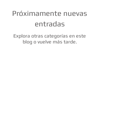
Próximamente nuevas
entradas
Explora otras categorías en este
blog o vuelve más tarde.
Como Crear Una pagina web |
United States | Crear Pagina Web
Wix /Crear pagina web / Espana /