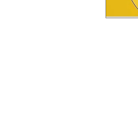
¿Cómo hacer un sitio web?
Cómo configurar un sitio
web gratis
¿Cómo hacer un sitio web
corporativo?