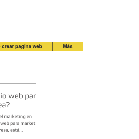
crear pagina web
Más
tio web para
ea?
el marketing en
o web para marketing
sa, está...